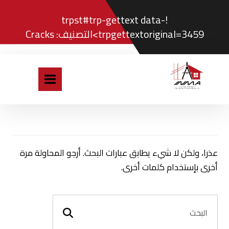
!trpst#trp-gettext data-
trpgettextoriginal=3459>التصنيف:
Cracks
عذرا، ولكن لا شيء يطابق عبارات البحث. أرجو المحاولة مرة
أخرى بإستخدام كلمات أخرى.